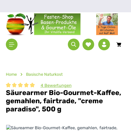
Zum Hauptinhalt springen
Waren
Home
Basische Naturkost
4 Bewertungen
Säurearmer Bio-Gourmet-Kaffee,
Durchschnittliche Bewertung von 5 von 5 Sternen
gemahlen, fairtrade, "creme
paradiso", 500 g
Bildergalerie überspringen