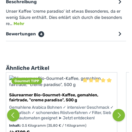
Beschreibung
Unser Kaffee 'creme paradiso' ist etwas Besonderes, da er
wenig Säure enthält. Dies erklärt sich durch die besonders
re…
Mehr
Bewertungen
4
Produktgalerie überspringen
Ähnliche Artikel
Gourmet TIPP
S
Durchschnittliche Bewer
f
Säurearmer Bio-Gourmet-Kaffee, gemahlen,
U
fairtrade, "creme paradiso", 500 g
e
b
Gemahlene Arabica Bohnen ✓ intensiver Geschmack ✓
k
aromatisch ✓ schonendes Röstverfahren ✓Filter, Sieb
s
& Vollautomaten geeignet ➤ Jetzt entdecken!
i
Inhalt:
0.5 Kilogramm
(35,80 € / 1 Kilogramm)
I
u
Regulärer Preis:
R