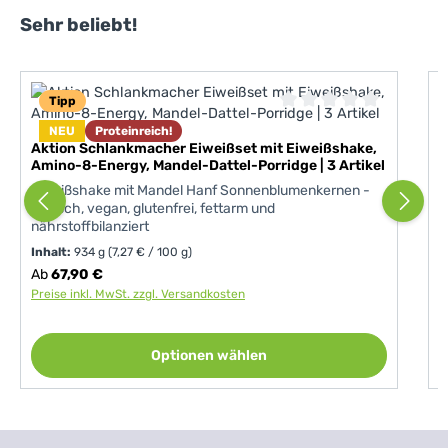
Produktgalerie überspringen
Sehr beliebt!
Tipp
A
Durchschnittliche Bewer
L
NEU
Proteinreich!
Aktion Schlankmacher Eiweißset mit Eiweißshake,
S
Amino-8-Energy, Mandel-Dattel-Porridge | 3 Artikel
Eiweißshake mit Mandel Hanf Sonnenblumenkernen -
basisch, vegan, glutenfrei, fettarm und
nährstoffbilanziert
Inhalt:
934 g
(7,27 € / 100 g)
Regulärer Preis:
V
Ab
67,90 €
6
Preise inkl. MwSt. zzgl. Versandkosten
P
Optionen wählen