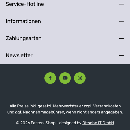
Service-Hotline
Dr. Wolz aus der Natur enthält also ein breites Band an
natürlichen Nährstoffen, die für körperliche Frische und
Wohlbefinden sorgen. Tipp: Zur dauerhaften Stärkung
und in Phasen körperlicher Belastung.
Informationen
Verzehrempfehlung: 3 x 1 Essl. pro Tag pur oder mit
etwas Fruchtsaft einnehmen.
Zahlungsarten
Newsletter
Alle Preise inkl. gesetzl. Mehrwertsteuer zzgl.
Versandkosten
und ggf. Nachnahmegebühren, wenn nicht anders angegeben.
© 2026 Fasten-Shop - designed by
Ottscho IT GmbH