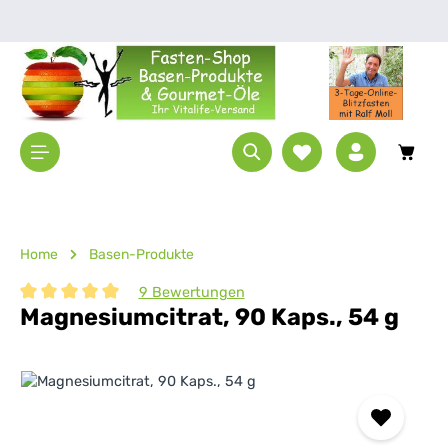
Zum Hauptinhalt springen
Waren
Home
Basen-Produkte
9 Bewertungen
Magnesiumcitrat, 90 Kaps., 54 g
Durchschnittliche Bewertung von 5 von 5 Sternen
Bildergalerie überspringen