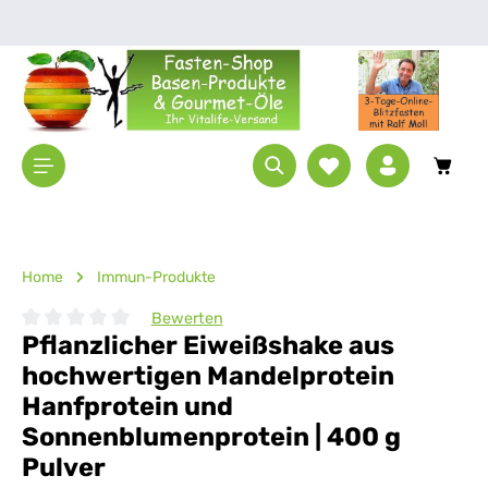
Zum Hauptinhalt springen
Waren
Home
Immun-Produkte
Bewerten
Pflanzlicher Eiweißshake aus
Durchschnittliche Bewertung von 0 von 5 Sternen
hochwertigen Mandelprotein
Hanfprotein und
Sonnenblumenprotein | 400 g
Pulver