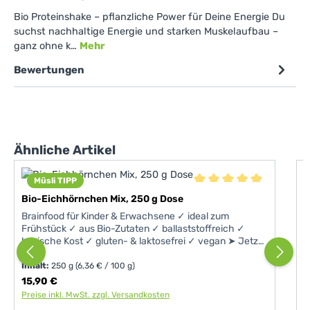
Bio Proteinshake – pflanzliche Power für Deine Energie Du
suchst nachhaltige Energie und starken Muskelaufbau –
ganz ohne k…
Mehr
Bewertungen
Produktgalerie überspringen
Ähnliche Artikel
Müsli TIPP
A
Durchschnittliche Bewer
1
Bio-Eichhörnchen Mix, 250 g Dose
A
Brainfood für Kinder & Erwachsene ✓ ideal zum
v
Frühstück ✓ aus Bio-Zutaten ✓ ballaststoffreich ✓
basische Kost ✓ gluten- & laktosefrei ✓ vegan ➤ Jetzt
entdecken!
Inhalt:
250 g
(6,36 € / 100 g)
I
Regulärer Preis:
15,90 €
R
Preise inkl. MwSt. zzgl. Versandkosten
P