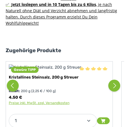
✅
Jetzt loslegen und in 10 Tagen bis zu 6 Kilos
, je nach
Naturell ohne Diät und Verzicht abnehmen und langfristig
halten. Durch dieses Programm erzielst Du Dein
Wohlfühlgewicht!
Produktgalerie überspringen
Zugehörige Produkte
Gewürz TIPP
S
Durchschnittliche Bewer
f
Kristallines Steinsalz, 200 g Streuer
Inhalt:
200 g
(2,25 € / 100 g)
I
Regulärer Preis:
4,50 €
R
Preise inkl. MwSt. zzgl. Versandkosten
P
Produkt Anzahl: Gib den gewünschten Wert ein od