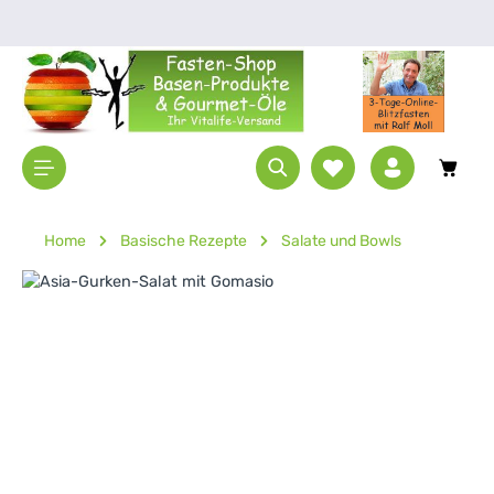
Zum Hauptinhalt springen
Waren
Home
Basische Rezepte
Salate und Bowls
Bildergalerie überspringen