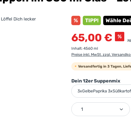
%
TIPP!
Wähle De
Verkaufspreis:
65,00 €
%
Re
70
Inhalt:
4560 ml
Preise inkl. MwSt. zzgl. Versandk
Versandfertig in 3 Tagen, Lie
aus
Dein 12er Suppenmix
Produkt Anzahl: G