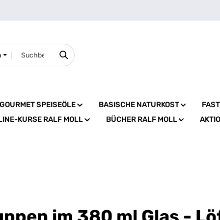
n
GOURMET SPEISEÖLE
BASISCHE NATURKOST
FAS
LINE-KURSE RALF MOLL
BÜCHER RALF MOLL
AKTI
ppen im 380 ml Glas - Löf