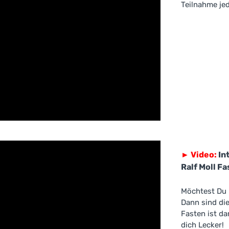
Teilnahme je
►
Video:
In
Ralf Moll F
Möchtest Du 
Dann sind di
Fasten ist da
dich Lecker!