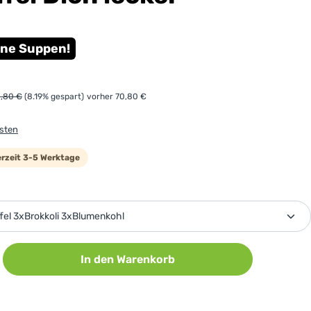
ine Suppen!
gulärer Preis:
,80 €
(8.19% gespart)
vorher 70,80 €
osten
ferzeit 3-5 Werktage
wählen
ib den gewünschten Wert ein oder benutz
In den Warenkorb