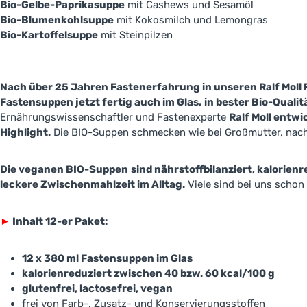
Bio-Gelbe-Paprikasuppe
mit Cashews und Sesamöl
Bio-Blumenkohlsuppe
mit Kokosmilch und Lemongras
Bio-Kartoffelsuppe
mit Steinpilzen
Nach über 25 Jahren Fastenerfahrung in unseren Ralf Moll 
Fastensuppen jetzt fertig auch im Glas,
in bester Bio-Qualit
Ernährungswissenschaftler und Fastenexperte
Ralf Moll entwi
Highlight.
Die BIO-Suppen schmecken wie bei Großmutter, nac
Die veganen BIO-Suppen
sind nährstoffbilanziert, kalorienr
leckere Zwischenmahlzeit im Alltag.
Viele sind bei uns scho
►
Inhalt 12-er Paket:
12 x 380 ml Fastensuppen im Glas
kalorienreduziert zwischen 40 bzw. 60 kcal/100 g
glutenfrei, lactosefrei, vegan
frei von Farb-, Zusatz- und Konservierungsstoffen