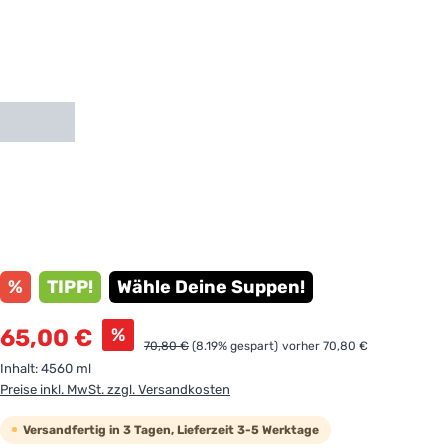
%
TIPP!
Wähle Deine Suppen!
Verkaufspreis:
%
65,00 €
Regulärer Preis:
70,80 €
(8.19% gespart)
vorher 70,80 €
Inhalt:
4560 ml
Preise inkl. MwSt. zzgl. Versandkosten
Versandfertig in 3 Tagen, Lieferzeit 3-5 Werktage