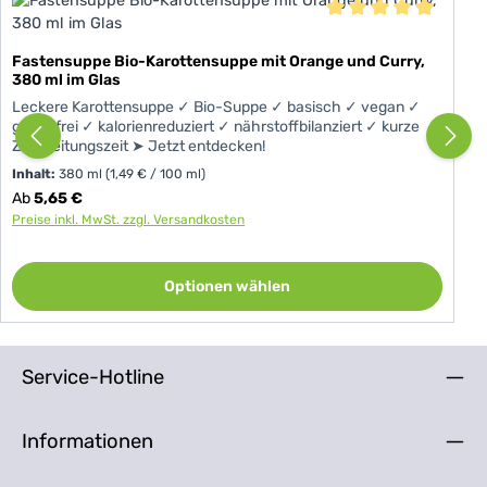
Durchschnittliche Be
Fastensuppe Bio-Karottensuppe mit Orange und Curry,
380 ml im Glas
Leckere Karottensuppe ✓ Bio-Suppe ✓ basisch ✓ vegan ✓
glutenfrei ✓ kalorienreduziert ✓ nährstoffbilanziert ✓ kurze
Zubereitungszeit ➤ Jetzt entdecken!
Inhalt:
380 ml
(1,49 € / 100 ml)
Regulärer Preis:
Ab
5,65 €
Preise inkl. MwSt. zzgl. Versandkosten
Optionen wählen
Service-Hotline
Informationen