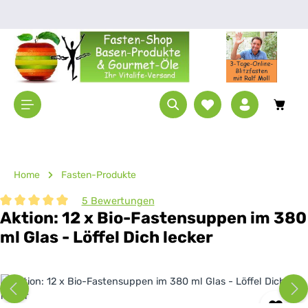
Zum Hauptinhalt springen
Waren
Home
Fasten-Produkte
5 Bewertungen
Aktion: 12 x Bio-Fastensuppen im 380
Durchschnittliche Bewertung von 5 von 5 Sternen
ml Glas - Löffel Dich lecker
Bildergalerie überspringen