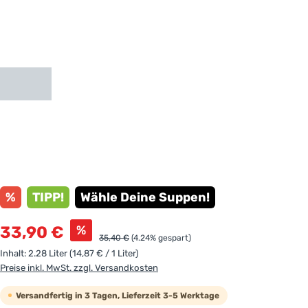
%
TIPP!
Wähle Deine Suppen!
Verkaufspreis:
%
33,90 €
Regulärer Preis:
35,40 €
(4.24% gespart)
Inhalt:
2.28 Liter
(14,87 € / 1 Liter)
Preise inkl. MwSt. zzgl. Versandkosten
Versandfertig in 3 Tagen, Lieferzeit 3-5 Werktage