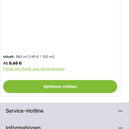
Inhalt:
380 ml
(1,49 € / 100 ml)
Regulärer Preis:
Ab
5,65 €
Preise inkl. MwSt. zzgl. Versandkosten
Optionen wählen
Service-Hotline
Informationen