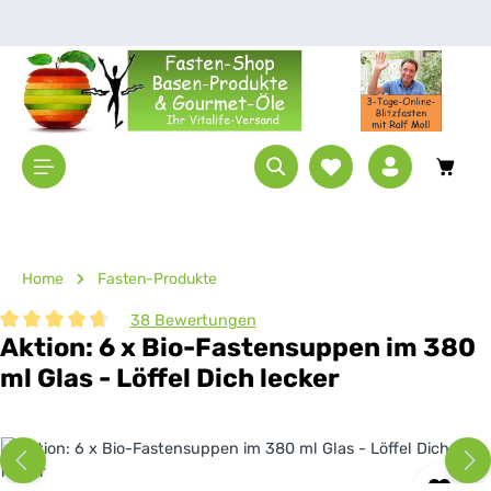
Zum Hauptinhalt springen
Waren
Home
Fasten-Produkte
38 Bewertungen
Aktion: 6 x Bio-Fastensuppen im 380
Durchschnittliche Bewertung von 4.87 von 5 Sternen
ml Glas - Löffel Dich lecker
Bildergalerie überspringen