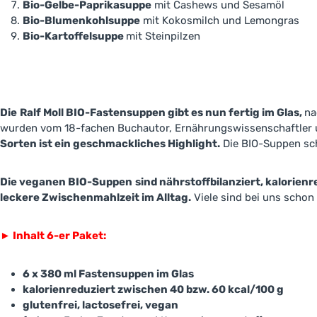
Bio-Gelbe-Paprikasuppe
mit Cashews und Sesamöl
Bio-Blumenkohlsuppe
mit Kokosmilch und Lemongras
Bio-Kartoffelsuppe
mit Steinpilzen
Die
Ralf Moll BIO-Fastensuppen gibt es nun fertig im Glas,
na
wurden vom 18-fachen Buchautor, Ernährungswissenschaftler
Sorten ist ein geschmackliches Highlight.
Die BIO-Suppen s
Die veganen BIO-Suppen
sind nährstoffbilanziert, kalorienr
leckere Zwischenmahlzeit im Alltag.
Viele sind bei uns scho
►
Inhalt 6-er Paket:
6 x 380 ml Fastensuppen im Glas
kalorienreduziert zwischen 40 bzw. 60 kcal/100 g
glutenfrei, lactosefrei, vegan