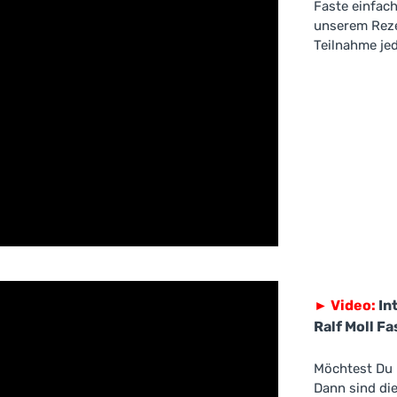
Faste einfac
unserem Rez
Teilnahme je
►
Video:
In
Ralf Moll F
Möchtest Du 
Dann sind di