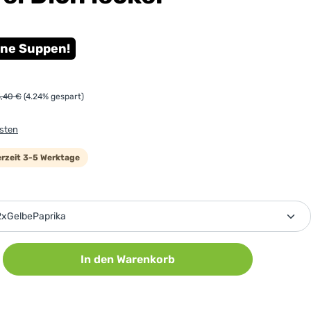
ine Suppen!
gulärer Preis:
,40 €
(4.24% gespart)
osten
ferzeit 3-5 Werktage
ählen
ib den gewünschten Wert ein oder benutz
In den Warenkorb