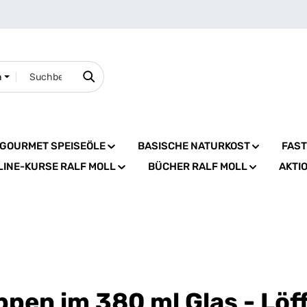
n
GOURMET SPEISEÖLE
BASISCHE NATURKOST
FAS
LINE-KURSE RALF MOLL
BÜCHER RALF MOLL
AKTI
pen im 380 ml Glas - Löff