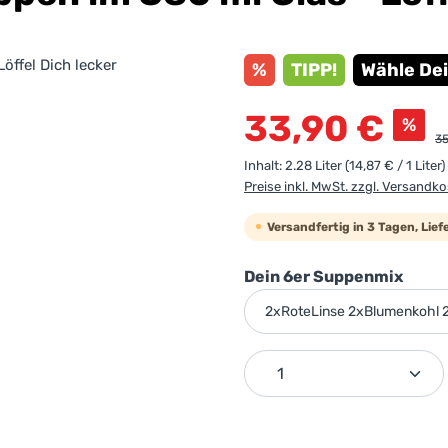
%
TIPP!
Wähle De
Verkaufspreis:
33,90 €
%
Re
35
Inhalt:
2.28 Liter
(14,87 € / 1 Liter)
Preise inkl. MwSt. zzgl. Versandk
Versandfertig in 3 Tagen, Lie
ausw
Dein 6er Suppenmix
Produkt Anzahl: G