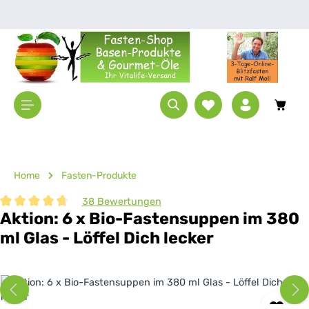
Zum Hauptinhalt springen
Waren
Home
Fasten-Produkte
38 Bewertungen
Aktion: 6 x Bio-Fastensuppen im 380
Durchschnittliche Bewertung von 4.87 von 5 Sternen
ml Glas - Löffel Dich lecker
Bildergalerie überspringen