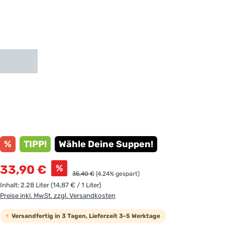
%
TIPP!
Wähle Deine Suppen!
Verkaufspreis:
%
33,90 €
Regulärer Preis:
35,40 €
(4.24% gespart)
Inhalt:
2.28 Liter
(14,87 € / 1 Liter)
Preise inkl. MwSt. zzgl. Versandkosten
Versandfertig in 3 Tagen, Lieferzeit 3-5 Werktage