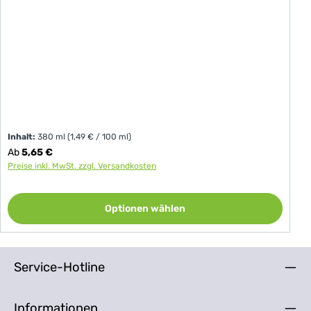
Inhalt:
380 ml
(1,49 € / 100 ml)
Regulärer Preis:
Ab
5,65 €
Preise inkl. MwSt. zzgl. Versandkosten
Optionen wählen
Service-Hotline
Informationen