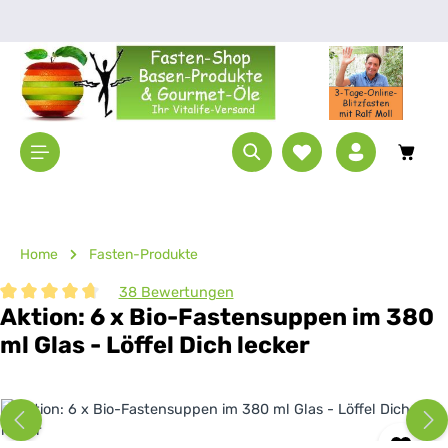
Zum Hauptinhalt springen
Waren
Home
Fasten-Produkte
38 Bewertungen
Aktion: 6 x Bio-Fastensuppen im 380
Durchschnittliche Bewertung von 4.87 von 5 Sternen
ml Glas - Löffel Dich lecker
Bildergalerie überspringen