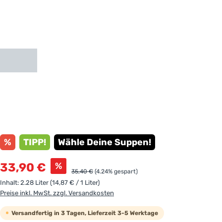
%
TIPP!
Wähle Deine Suppen!
Verkaufspreis:
%
33,90 €
Regulärer Preis:
35,40 €
(4.24% gespart)
Inhalt:
2.28 Liter
(14,87 € / 1 Liter)
Preise inkl. MwSt. zzgl. Versandkosten
Versandfertig in 3 Tagen, Lieferzeit 3-5 Werktage