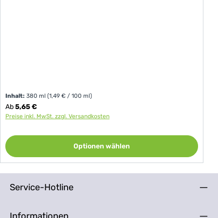
Inhalt:
380 ml
(1,49 € / 100 ml)
Regulärer Preis:
Ab
5,65 €
Preise inkl. MwSt. zzgl. Versandkosten
Optionen wählen
Service-Hotline
Informationen