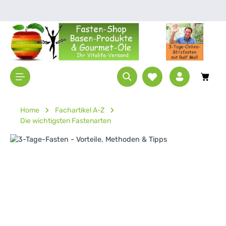
Zum Hauptinhalt springen
Waren
Home
Fachartikel A-Z
Die wichtigsten Fastenarten
Bildergalerie überspringen