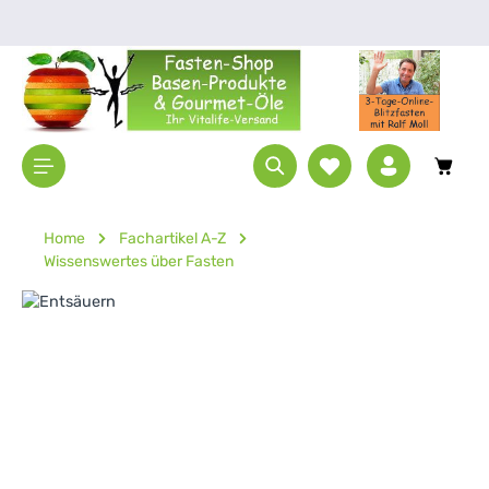
Zum Hauptinhalt springen
Waren
Home
Fachartikel A-Z
Wissenswertes über Fasten
Bildergalerie überspringen