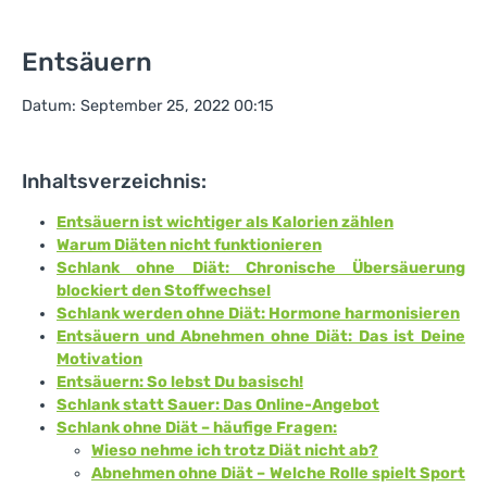
Entsäuern
Datum: September 25, 2022 00:15
Inhaltsverzeichnis:
Entsäuern ist wichtiger als Kalorien zählen
Warum Diäten nicht funktionieren
Schlank ohne Diät: Chronische Übersäuerung
blockiert den Stoffwechsel
Schlank werden ohne Diät: Hormone harmonisieren
Entsäuern und Abnehmen ohne Diät: Das ist Deine
Motivation
Entsäuern: So lebst Du basisch!
Schlank statt Sauer: Das Online-Angebot
Schlank ohne Diät – häufige Fragen:
Wieso nehme ich trotz Diät nicht ab?
Abnehmen ohne Diät – Welche Rolle spielt Sport