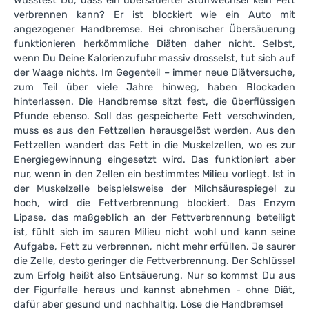
Wusstest Du, dass ein übersäuerter Stoffwechsel kein Fett
verbrennen kann? Er ist blockiert wie ein Auto mit
angezogener Handbremse. Bei chronischer Übersäuerung
funktionieren herkömmliche Diäten daher nicht. Selbst,
wenn Du Deine Kalorienzufuhr massiv drosselst, tut sich auf
der Waage nichts. Im Gegenteil – immer neue Diätversuche,
zum Teil über viele Jahre hinweg, haben Blockaden
hinterlassen. Die Handbremse sitzt fest, die überflüssigen
Pfunde ebenso. Soll das gespeicherte Fett verschwinden,
muss es aus den Fettzellen herausgelöst werden. Aus den
Fettzellen wandert das Fett in die Muskelzellen, wo es zur
Energiegewinnung eingesetzt wird. Das funktioniert aber
nur, wenn in den Zellen ein bestimmtes Milieu vorliegt. Ist in
der Muskelzelle beispielsweise der Milchsäurespiegel zu
hoch, wird die Fettverbrennung blockiert. Das Enzym
Lipase, das maßgeblich an der Fettverbrennung beteiligt
ist, fühlt sich im sauren Milieu nicht wohl und kann seine
Aufgabe, Fett zu verbrennen, nicht mehr erfüllen. Je saurer
die Zelle, desto geringer die Fettverbrennung. Der Schlüssel
zum Erfolg heißt also Entsäuerung. Nur so kommst Du aus
der Figurfalle heraus und kannst abnehmen - ohne Diät,
dafür aber gesund und nachhaltig. Löse die Handbremse!